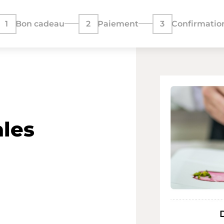
1
Bon cadeau
2
Paiement
3
Confirmatio
ales