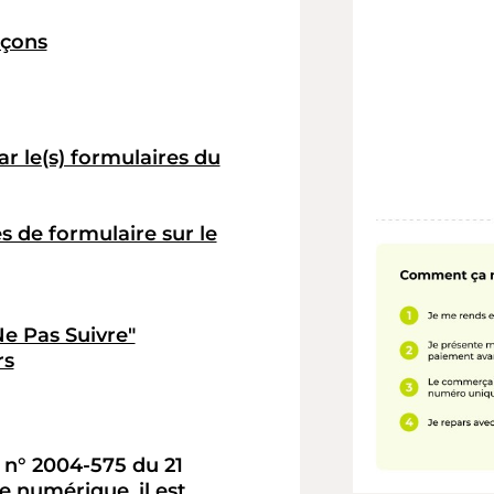
açons
r le(s) formulaires du
 de formulaire sur le
Ne Pas Suivre"
rs
 n° 2004-575 du 21
e numérique, il est