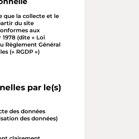
onnelle
ue la collecte et le
rtir du site
 conformes aux
 1978 (dite « Loi
t du Règlement Général
les (« RGDP »)
elles par le(s)
ecte des données
isation des données)
sont clairement