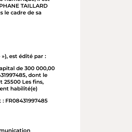
STEPHANE TAILLARD
s le cadre de sa
»), est édité par :
pital de 300 000,00
431997485, dont le
t 25500 Les fins,
nt habilité(e)
st : FR08431997485
mmunication