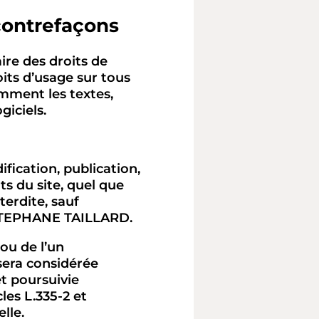
 contrefaçons
re des droits de
oits d’usage sur tous
amment les textes,
giciels.
fication, publication,
s du site, quel que
terdite, sauf
L STEPHANE TAILLARD.
ou de l’un
sera considérée
t poursuivie
es L.335-2 et
lle.